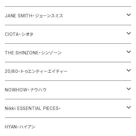
その他
ワンピース・オールインワン
トップス
JANE SMITH・ジェーンスミス
その他
ボトム
アウター
CIOTA・シオタ
ワンピース・サロペット
トップス
アウター
THE SHINZONE・シンゾーン
その他
ボトム
トップス
アウター
20/80・トゥエンティーエイティー
ワンピース・サロペット
ボトム
トップス
バッグ
NOWHOW・ナウハウ
その他
ワンピース・サロペット
ボトム
その他
バッグ
Nikki ESSENTIAL PIECES・
デニム
その他
ワンピース・サロペット
その他
アウター
HYAN・ハイアン