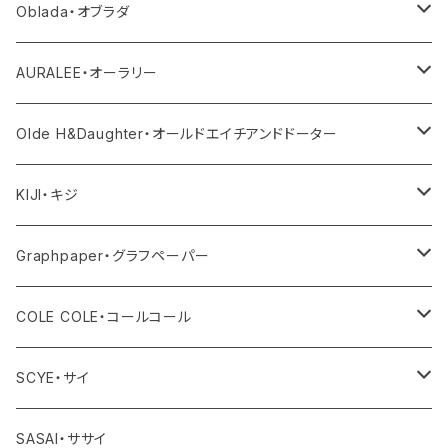
その他パンツ
その他
サロペット・オールインワン
アウター
Oblada・オブラダ
その他
スカート
帽子
トップス
その他
トップス
アウター
AURALEE・オーラリー
シューズ
ボトム
トップス
アウター
Olde H&Daughter・オールドエイチアンドドーター
バッグ
ワンピース・オールインワン
ボトム
トップス
アウター
KIJI・キジ
アクセサリー
その他
ワンピース・サロペット
ボトム
トップス
アウター
Graphpaper・グラフペーパー
その他
その他
ワンピース・オールインワン
ボトム
トップス
アウター
COLE COLE・コールコール
その他
ワンピース・オールインワン
ボトム
トップス
サンダル
SCYE・サイ
その他
ワンピース・オールインワン
ボトム
アウター
SASAI・ササイ