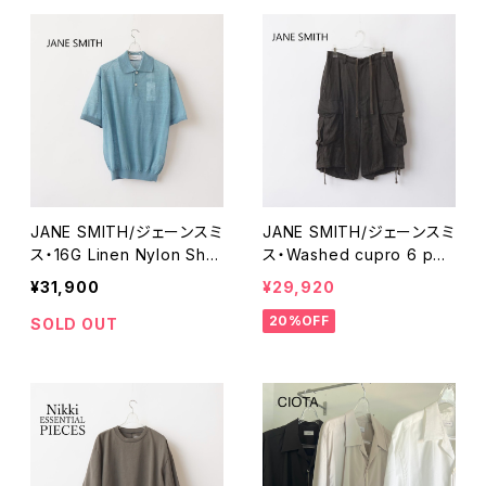
JANE SMITH/ジェーンスミ
JANE SMITH/ジェーンスミ
ス・16G Linen Nylon She
ス・Washed cupro 6 poc
er Knit Polo Shirt
ket shorts
¥31,900
¥29,920
20%OFF
SOLD OUT