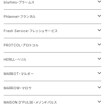
その他
blurhms・ブラームス
アウター
Phlannel・フランネル
トップス
アウター
Fresh Service・フレッシュサービス
ボトム
トップス
アウター
PROTCOL・プロトコル
ワンピース・オールインワン
ボトム
トップス
バッグ
HERILL・ヘリル
その他
ワンピース・サロペット
ボトム
その他
アウター
MARBOT・マルボー
その他
その他
トップス
シューズ
MARROW・マロウ
レディース
ボトム
バッグ
MAISON D'PULSE・メゾンドパルス