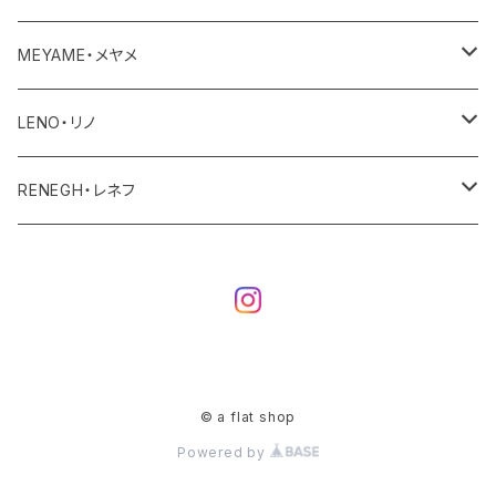
ユニセックス・メンズ
レディース
その他
アクセサリー
MEYAME・メヤメ
ユニセックスメンズ
その他
アウター
LENO・リノ
トップス
アウター
RENEGH・レネフ
ボトム
トップス
アウター
ワンピース・オールインワン
ボトム
トップス
その他
ワンピース・サロペット
ボトム
© a flat shop
Powered by
その他