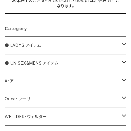
お休み中のご注文・お問い合わせへの対応は定休日明けと
なります。
Category
● LADYS アイテム
アウター
● UNISEX&MENS アイテム
トップス
アウター
A・アー
カットソー
ボトム
トップス
バッグ
Ouca・ウーサ
シャツ
デニム
ワンピース・サロペット
ボトム
その他
アクセサリー
WELLDER・ウェルダー
ニット