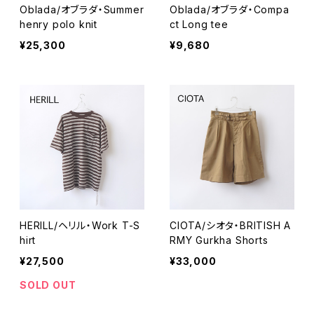
Oblada/オブラダ・Summer
Oblada/オブラダ・Compa
henry polo knit
ct Long tee
¥25,300
¥9,680
HERILL/ヘリル・Work T-S
CIOTA/シオタ・BRITISH A
hirt
RMY Gurkha Shorts
¥27,500
¥33,000
SOLD OUT