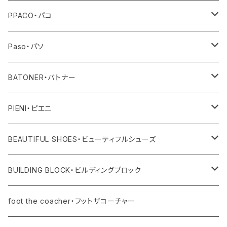
その他
トップス
PPACO・パコ
ボトム
シューズ
Paso・パソ
ワンピース・オールインワン
ネックレス
BATONER・バトナー
その他
ピアス
ニット
PIENI・ピエニ
レディス
バングル
その他
バッグ
BEAUTIFUL SHOES・ビューティフルシューズ
ユニセックス・メンズ
レディス
リング
その他
シューズ
BUILDING BLOCK・ビルディングブロック
ユニセックス・メンズ
バッグ
foot the coacher・フットザコーチャー