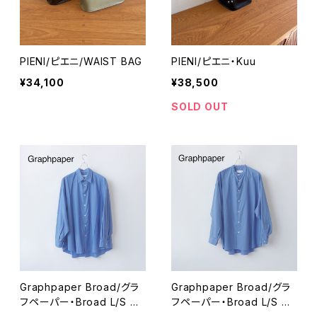
PIENI/ピエニ/WAIST BAG
PIENI/ピエニ・Kuu
¥34,100
¥38,500
SOLD OUT
Graphpaper Broad/グラ
Graphpaper Broad/グラ
フペーパー・Broad L/S Ov
フペーパー・Broad L/S Ov
ersized Regular Collar
ersized Band Collar Shi