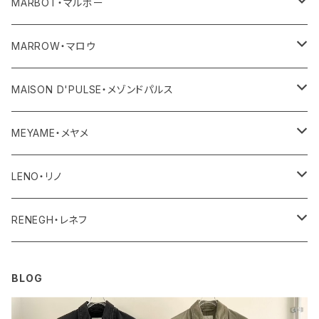
その他
ワンピース・サロペット
ボトム
その他
アウター
MARBOT・マルボー
その他
その他
トップス
シューズ
MARROW・マロウ
レディース
ボトム
バッグ
MAISON D'PULSE・メゾンドパルス
ユニセックス・メンズ
レディース
その他
アクセサリー
MEYAME・メヤメ
ユニセックスメンズ
その他
アウター
LENO・リノ
トップス
アウター
RENEGH・レネフ
ボトム
トップス
アウター
BLOG
ワンピース・オールインワン
ボトム
トップス