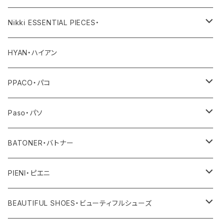
その他
ワンピース・サロペット
ボトム
その他
バッグ
Nikki ESSENTIAL PIECES・
デニム
その他
ワンピース・サロペット
その他
アウター
HYAN・ハイアン
その他
トップス
PPACO・パコ
ボトム
シューズ
Paso・パソ
ワンピース・オールインワン
ネックレス
BATONER・バトナー
その他
ピアス
ニット
PIENI・ピエニ
レディス
バングル
その他
バッグ
BEAUTIFUL SHOES・ビューティフルシューズ