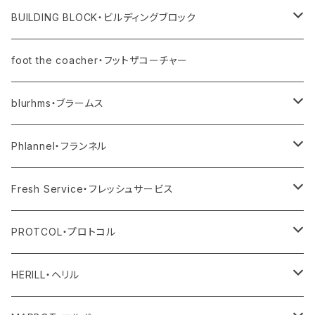
ユニセックス・メンズ
レディス
リング
その他
シューズ
BUILDING BLOCK・ビルディングブロック
ユニセックス・メンズ
バッグ
foot the coacher・フットザコーチャー
その他
blurhms・ブラームス
アウター
Phlannel・フランネル
トップス
アウター
Fresh Service・フレッシュサービス
ボトム
トップス
アウター
PROTCOL・プロトコル
ワンピース・オールインワン
ボトム
トップス
バッグ
HERILL・ヘリル