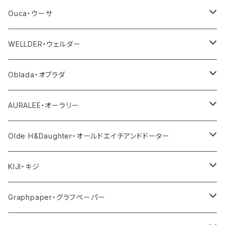
カットソー
ボトム
トップス
バッグ
Ouca・ウーサ
シャツ
デニム
ワンピース・サロペット
ボトム
その他
アクセサリー
WELLDER・ウェルダー
ニット
その他パンツ
その他
サロペット・オールインワン
アウター
Oblada・オブラダ
その他
スカート
帽子
トップス
その他
トップス
アウター
AURALEE・オーラリー
シューズ
ボトム
トップス
アウター
Olde H&Daughter・オールドエイチアンドドーター
バッグ
ワンピース・オールインワン
ボトム
トップス
アウター
KIJI・キジ
アクセサリー
その他
ワンピース・サロペット
ボトム
トップス
アウター
Graphpaper・グラフペーパー
その他