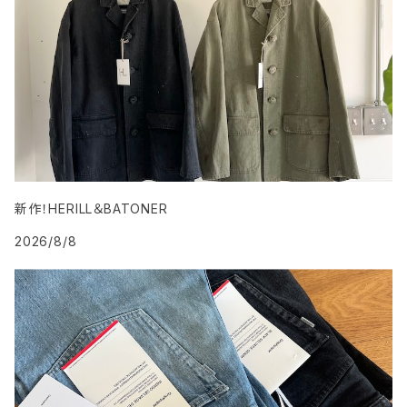
その他
ワンピース・サロペット
ボトム
その他
新作！HERILL＆BATONER
2026/8/8