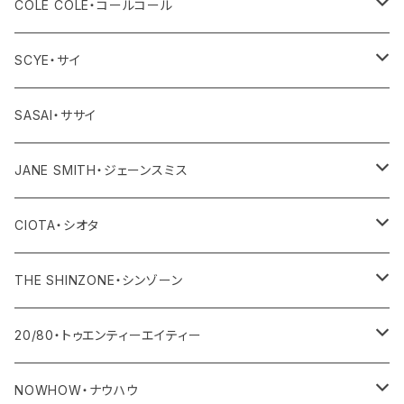
その他
ワンピース・オールインワン
ボトム
トップス
アウター
COLE COLE・コールコール
その他
ワンピース・オールインワン
ボトム
トップス
サンダル
SCYE・サイ
その他
ワンピース・オールインワン
ボトム
アウター
SASAI・ササイ
その他
ワンピース・オールインワン
トップス
JANE SMITH・ジェーンスミス
その他
ボトム
アウター
CIOTA・シオタ
ワンピース・サロペット
トップス
アウター
THE SHINZONE・シンゾーン
その他
ボトム
トップス
アウター
20/80・トゥエンティーエイティー
ワンピース・サロペット
ボトム
トップス
バッグ
NOWHOW・ナウハウ