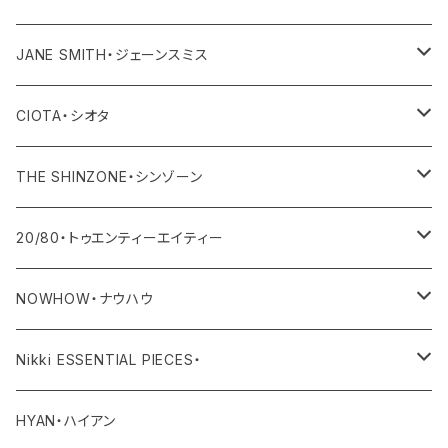
その他
ワンピース・オールインワン
トップス
JANE SMITH・ジェーンスミス
その他
ボトム
アウター
CIOTA・シオタ
ワンピース・サロペット
トップス
アウター
THE SHINZONE・シンゾーン
その他
ボトム
トップス
アウター
20/80・トゥエンティーエイティー
ワンピース・サロペット
ボトム
トップス
バッグ
NOWHOW・ナウハウ
その他
ワンピース・サロペット
ボトム
その他
バッグ
Nikki ESSENTIAL PIECES・
デニム
その他
ワンピース・サロペット
その他
アウター
HYAN・ハイアン