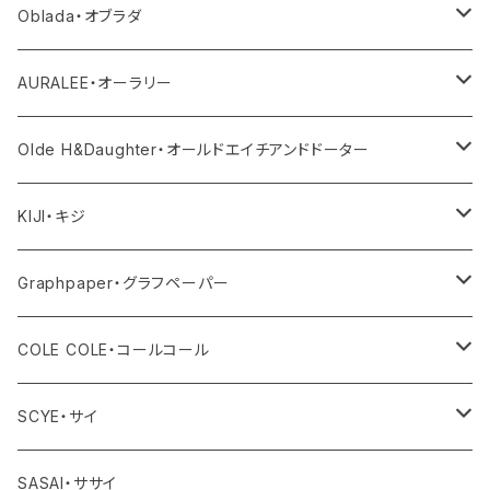
ニット
その他パンツ
その他
サロペット・オールインワン
アウター
Oblada・オブラダ
その他
スカート
帽子
トップス
その他
トップス
アウター
AURALEE・オーラリー
シューズ
ボトム
トップス
アウター
Olde H&Daughter・オールドエイチアンドドーター
バッグ
ワンピース・オールインワン
ボトム
トップス
アウター
KIJI・キジ
アクセサリー
その他
ワンピース・サロペット
ボトム
トップス
アウター
Graphpaper・グラフペーパー
その他
その他
ワンピース・オールインワン
ボトム
トップス
アウター
COLE COLE・コールコール
その他
ワンピース・オールインワン
ボトム
トップス
サンダル
SCYE・サイ
その他
ワンピース・オールインワン
ボトム
アウター
SASAI・ササイ