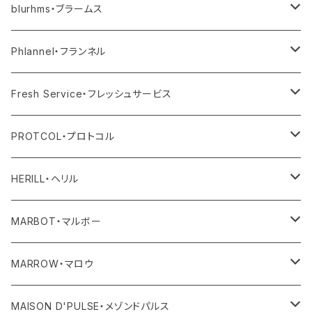
その他
blurhms・ブラームス
アウター
Phlannel・フランネル
トップス
アウター
Fresh Service・フレッシュサービス
ボトム
トップス
アウター
PROTCOL・プロトコル
ワンピース・オールインワン
ボトム
トップス
バッグ
HERILL・ヘリル
その他
ワンピース・サロペット
ボトム
その他
アウター
MARBOT・マルボー
その他
その他
トップス
シューズ
MARROW・マロウ
レディース
ボトム
バッグ
MAISON D'PULSE・メゾンドパルス