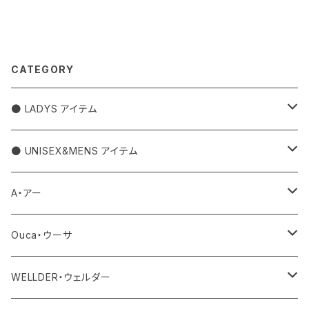
CATEGORY
● LADYS アイテム
アウター
● UNISEX&MENS アイテム
トップス
アウター
A・アー
カットソー
ボトム
トップス
バッグ
Ouca・ウーサ
シャツ
デニム
ワンピース・サロペット
ボトム
その他
アクセサリー
WELLDER・ウェルダー