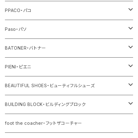
その他
トップス
PPACO・パコ
ボトム
シューズ
Paso・パソ
ワンピース・オールインワン
ネックレス
BATONER・バトナー
その他
ピアス
ニット
PIENI・ピエニ
レディス
バングル
その他
バッグ
BEAUTIFUL SHOES・ビューティフルシューズ
ユニセックス・メンズ
レディス
リング
その他
シューズ
BUILDING BLOCK・ビルディングブロック
ユニセックス・メンズ
バッグ
foot the coacher・フットザコーチャー