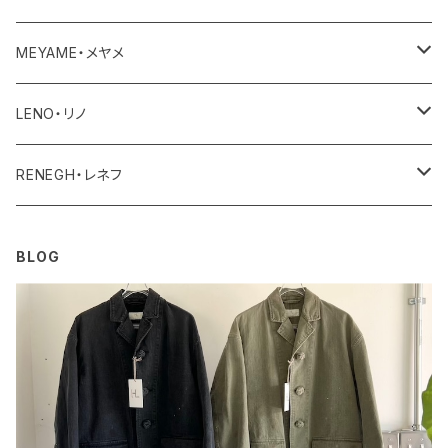
ユニセックス・メンズ
レディース
その他
アクセサリー
MEYAME・メヤメ
ユニセックスメンズ
その他
アウター
LENO・リノ
トップス
アウター
RENEGH・レネフ
ボトム
トップス
アウター
BLOG
ワンピース・オールインワン
ボトム
トップス
その他
ワンピース・サロペット
ボトム
その他