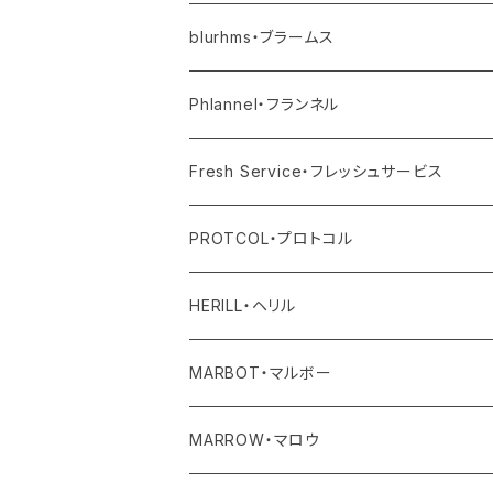
その他
blurhms・ブラームス
アウター
Phlannel・フランネル
トップス
アウター
Fresh Service・フレッシュサービス
ボトム
トップス
アウター
PROTCOL・プロトコル
ワンピース・オールインワン
ボトム
トップス
バッグ
HERILL・ヘリル
その他
ワンピース・サロペット
ボトム
その他
アウター
MARBOT・マルボー
その他
その他
トップス
シューズ
MARROW・マロウ