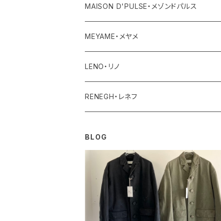
レディース
ボトム
バッグ
MAISON D'PULSE・メゾンドパルス
ユニセックス・メンズ
レディース
その他
アクセサリー
MEYAME・メヤメ
ユニセックスメンズ
その他
アウター
LENO・リノ
トップス
アウター
RENEGH・レネフ
ボトム
トップス
アウター
BLOG
ワンピース・オールインワン
ボトム
トップス
その他
ワンピース・サロペット
ボトム
その他