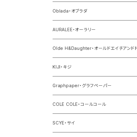
ニット
その他パンツ
その他
サロペット・オールインワン
アウター
Oblada・オブラダ
その他
スカート
帽子
トップス
その他
トップス
アウター
AURALEE・オーラリー
シューズ
ボトム
トップス
アウター
Olde H&Daughter・オールドエイチアン
バッグ
ワンピース・オールインワン
ボトム
トップス
アウター
KIJI・キジ
アクセサリー
その他
ワンピース・サロペット
ボトム
トップス
アウター
Graphpaper・グラフペーパー
その他
その他
ワンピース・オールインワン
ボトム
トップス
アウター
COLE COLE・コールコール
その他
ワンピース・オールインワン
ボトム
トップス
サンダル
SCYE・サイ