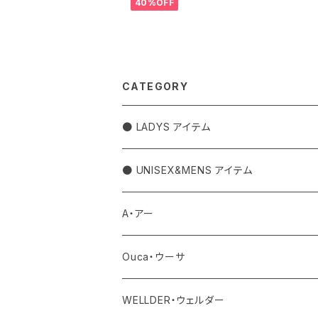
40%OFF
CATEGORY
● LADYS アイテム
アウター
● UNISEX&MENS アイテム
トップス
アウター
A・アー
カットソー
ボトム
トップス
バッグ
Ouca・ウーサ
シャツ
デニム
ワンピース・サロペット
ボトム
その他
アクセサリー
WELLDER・ウェルダー