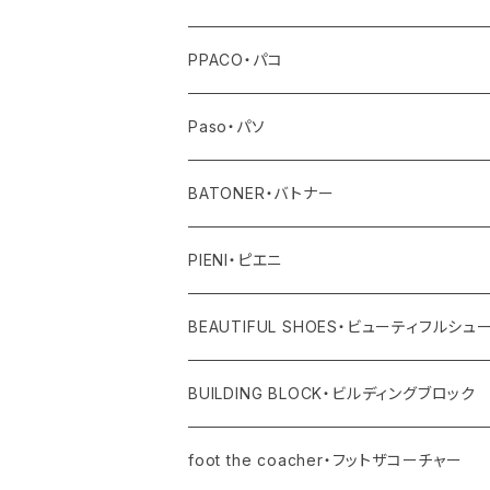
その他
トップス
PPACO・パコ
ボトム
シューズ
Paso・パソ
ワンピース・オールインワン
ネックレス
BATONER・バトナー
その他
ピアス
ニット
PIENI・ピエニ
レディス
バングル
その他
バッグ
BEAUTIFUL SHOES・ビューティフルシュ
ユニセックス・メンズ
レディス
リング
その他
シューズ
BUILDING BLOCK・ビルディングブロック
ユニセックス・メンズ
バッグ
foot the coacher・フットザコーチャー