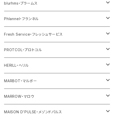
その他
blurhms・ブラームス
アウター
Phlannel・フランネル
トップス
アウター
Fresh Service・フレッシュサービス
ボトム
トップス
アウター
PROTCOL・プロトコル
ワンピース・オールインワン
ボトム
トップス
バッグ
HERILL・ヘリル
その他
ワンピース・サロペット
ボトム
その他
アウター
MARBOT・マルボー
その他
その他
トップス
シューズ
MARROW・マロウ
レディース
ボトム
バッグ
MAISON D'PULSE・メゾンドパルス