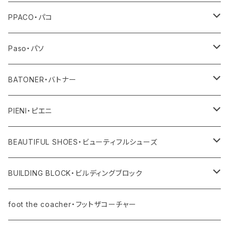
その他
トップス
PPACO・パコ
ボトム
シューズ
Paso・パソ
ワンピース・オールインワン
ネックレス
BATONER・バトナー
その他
ピアス
ニット
PIENI・ピエニ
レディス
バングル
その他
バッグ
BEAUTIFUL SHOES・ビューティフルシューズ
ユニセックス・メンズ
レディス
リング
その他
シューズ
BUILDING BLOCK・ビルディングブロック
ユニセックス・メンズ
バッグ
foot the coacher・フットザコーチャー