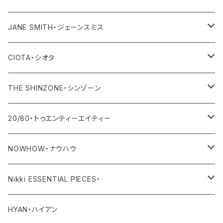
その他
ワンピース・オールインワン
トップス
JANE SMITH・ジェーンスミス
その他
ボトム
アウター
CIOTA・シオタ
ワンピース・サロペット
トップス
アウター
THE SHINZONE・シンゾーン
その他
ボトム
トップス
アウター
20/80・トゥエンティーエイティー
ワンピース・サロペット
ボトム
トップス
バッグ
NOWHOW・ナウハウ
その他
ワンピース・サロペット
ボトム
その他
バッグ
Nikki ESSENTIAL PIECES・
デニム
その他
ワンピース・サロペット
その他
アウター
HYAN・ハイアン