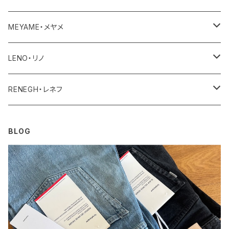
ユニセックス・メンズ
レディース
その他
アクセサリー
MEYAME・メヤメ
ユニセックスメンズ
その他
アウター
LENO・リノ
トップス
アウター
RENEGH・レネフ
ボトム
トップス
アウター
BLOG
ワンピース・オールインワン
ボトム
トップス
その他
ワンピース・サロペット
ボトム
その他