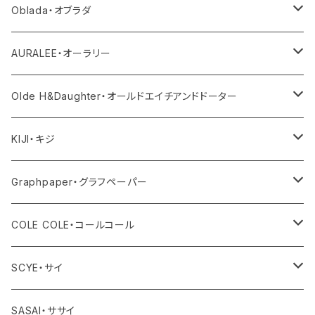
ニット
その他パンツ
その他
サロペット・オールインワン
アウター
Oblada・オブラダ
その他
スカート
帽子
トップス
その他
トップス
アウター
AURALEE・オーラリー
シューズ
ボトム
トップス
アウター
Olde H&Daughter・オールドエイチアンドドーター
バッグ
ワンピース・オールインワン
ボトム
トップス
アウター
KIJI・キジ
アクセサリー
その他
ワンピース・サロペット
ボトム
トップス
アウター
Graphpaper・グラフペーパー
その他
その他
ワンピース・オールインワン
ボトム
トップス
アウター
COLE COLE・コールコール
その他
ワンピース・オールインワン
ボトム
トップス
サンダル
SCYE・サイ
その他
ワンピース・オールインワン
ボトム
アウター
SASAI・ササイ