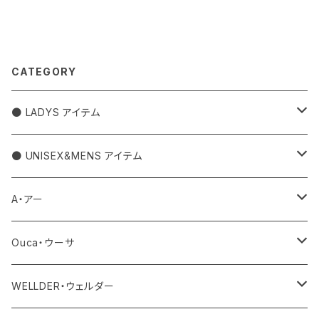
CATEGORY
● LADYS アイテム
アウター
● UNISEX&MENS アイテム
トップス
アウター
A・アー
カットソー
ボトム
トップス
バッグ
Ouca・ウーサ
シャツ
デニム
ワンピース・サロペット
ボトム
その他
アクセサリー
WELLDER・ウェルダー