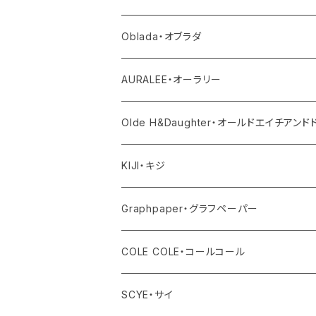
ニット
その他パンツ
その他
サロペット・オールインワン
アウター
Oblada・オブラダ
その他
スカート
帽子
トップス
その他
トップス
アウター
AURALEE・オーラリー
シューズ
ボトム
トップス
アウター
Olde H&Daughter・オールドエイチアン
バッグ
ワンピース・オールインワン
ボトム
トップス
アウター
KIJI・キジ
アクセサリー
その他
ワンピース・サロペット
ボトム
トップス
アウター
Graphpaper・グラフペーパー
その他
その他
ワンピース・オールインワン
ボトム
トップス
アウター
COLE COLE・コールコール
その他
ワンピース・オールインワン
ボトム
トップス
サンダル
SCYE・サイ