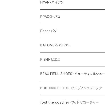
デニム
その他
ワンピース・サロペット
その他
アウター
HYAN・ハイアン
その他
トップス
PPACO・パコ
ボトム
シューズ
Paso・パソ
ワンピース・オールインワン
ネックレス
BATONER・バトナー
その他
ピアス
ニット
PIENI・ピエニ
レディス
バングル
その他
バッグ
BEAUTIFUL SHOES・ビューティフルシュ
ユニセックス・メンズ
レディス
リング
その他
シューズ
BUILDING BLOCK・ビルディングブロック
ユニセックス・メンズ
バッグ
foot the coacher・フットザコーチャー