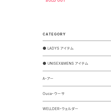
SOLD OUT
CATEGORY
● LADYS アイテム
アウター
● UNISEX&MENS アイテム
トップス
アウター
A・アー
カットソー
ボトム
トップス
バッグ
Ouca・ウーサ
シャツ
デニム
ワンピース・サロペット
ボトム
その他
アクセサリー
WELLDER・ウェルダー