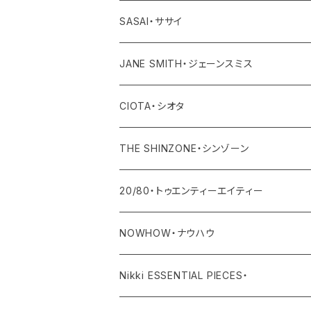
その他
ワンピース・オールインワン
ボトム
アウター
SASAI・ササイ
その他
ワンピース・オールインワン
トップス
JANE SMITH・ジェーンスミス
その他
ボトム
アウター
CIOTA・シオタ
ワンピース・サロペット
トップス
アウター
THE SHINZONE・シンゾーン
その他
ボトム
トップス
アウター
20/80・トゥエンティーエイティー
ワンピース・サロペット
ボトム
トップス
バッグ
NOWHOW・ナウハウ
その他
ワンピース・サロペット
ボトム
その他
バッグ
Nikki ESSENTIAL PIECES・