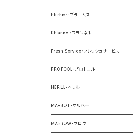
その他
blurhms・ブラームス
アウター
Phlannel・フランネル
トップス
アウター
Fresh Service・フレッシュサービス
ボトム
トップス
アウター
PROTCOL・プロトコル
ワンピース・オールインワン
ボトム
トップス
バッグ
HERILL・ヘリル
その他
ワンピース・サロペット
ボトム
その他
アウター
MARBOT・マルボー
その他
その他
トップス
シューズ
MARROW・マロウ