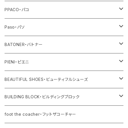
その他
トップス
PPACO・パコ
ボトム
シューズ
Paso・パソ
ワンピース・オールインワン
ネックレス
BATONER・バトナー
その他
ピアス
ニット
PIENI・ピエニ
レディス
バングル
その他
バッグ
BEAUTIFUL SHOES・ビューティフルシューズ
ユニセックス・メンズ
レディス
リング
その他
シューズ
BUILDING BLOCK・ビルディングブロック
ユニセックス・メンズ
バッグ
foot the coacher・フットザコーチャー