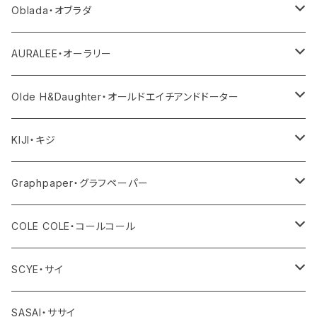
ニット
その他パンツ
その他
サロペット・オールインワン
アウター
Oblada・オブラダ
その他
スカート
帽子
トップス
その他
トップス
アウター
AURALEE・オーラリー
シューズ
ボトム
トップス
アウター
Olde H&Daughter・オールドエイチアンドドーター
バッグ
ワンピース・オールインワン
ボトム
トップス
アウター
KIJI・キジ
アクセサリー
その他
ワンピース・サロペット
ボトム
トップス
アウター
Graphpaper・グラフペーパー
その他
その他
ワンピース・オールインワン
ボトム
トップス
アウター
COLE COLE・コールコール
その他
ワンピース・オールインワン
ボトム
トップス
サンダル
SCYE・サイ
その他
ワンピース・オールインワン
ボトム
アウター
SASAI・ササイ