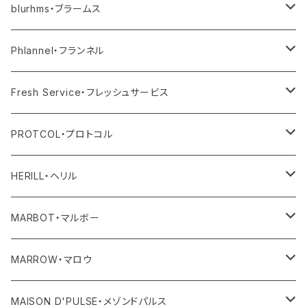
その他
blurhms・ブラームス
アウター
Phlannel・フランネル
トップス
アウター
Fresh Service・フレッシュサービス
ボトム
トップス
アウター
PROTCOL・プロトコル
ワンピース・オールインワン
ボトム
トップス
バッグ
HERILL・ヘリル
その他
ワンピース・サロペット
ボトム
その他
アウター
MARBOT・マルボー
その他
その他
トップス
シューズ
MARROW・マロウ
レディース
ボトム
バッグ
MAISON D'PULSE・メゾンドパルス