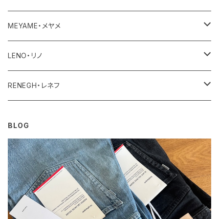
ユニセックス・メンズ
レディース
その他
アクセサリー
MEYAME・メヤメ
ユニセックスメンズ
その他
アウター
LENO・リノ
トップス
アウター
RENEGH・レネフ
ボトム
トップス
アウター
BLOG
ワンピース・オールインワン
ボトム
トップス
その他
ワンピース・サロペット
ボトム
その他