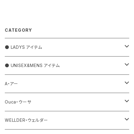
CATEGORY
● LADYS アイテム
アウター
● UNISEX&MENS アイテム
トップス
アウター
A・アー
カットソー
ボトム
トップス
バッグ
Ouca・ウーサ
シャツ
デニム
ワンピース・サロペット
ボトム
その他
アクセサリー
WELLDER・ウェルダー