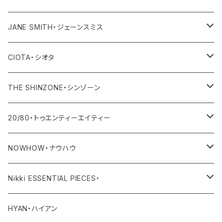
その他
ワンピース・オールインワン
トップス
JANE SMITH・ジェーンスミス
その他
ボトム
アウター
CIOTA・シオタ
ワンピース・サロペット
トップス
アウター
THE SHINZONE・シンゾーン
その他
ボトム
トップス
アウター
20/80・トゥエンティーエイティー
ワンピース・サロペット
ボトム
トップス
バッグ
NOWHOW・ナウハウ
その他
ワンピース・サロペット
ボトム
その他
バッグ
Nikki ESSENTIAL PIECES・
デニム
その他
ワンピース・サロペット
その他
アウター
HYAN・ハイアン