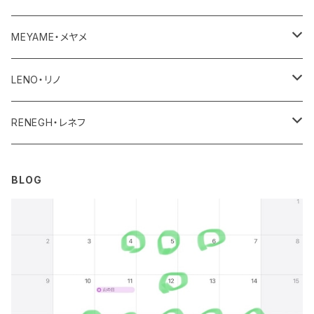
ユニセックス・メンズ
レディース
その他
アクセサリー
MEYAME・メヤメ
ユニセックスメンズ
その他
アウター
LENO・リノ
トップス
アウター
RENEGH・レネフ
ボトム
トップス
アウター
BLOG
ワンピース・オールインワン
ボトム
トップス
その他
ワンピース・サロペット
ボトム
その他