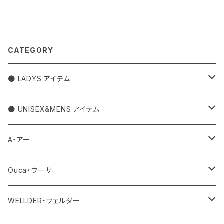
CATEGORY
● LADYS アイテム
アウター
● UNISEX&MENS アイテム
トップス
アウター
A・アー
カットソー
ボトム
トップス
バッグ
Ouca・ウーサ
シャツ
デニム
ワンピース・サロペット
ボトム
その他
アクセサリー
WELLDER・ウェルダー