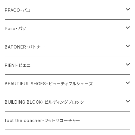
その他
トップス
PPACO・パコ
ボトム
シューズ
Paso・パソ
ワンピース・オールインワン
ネックレス
BATONER・バトナー
その他
ピアス
ニット
PIENI・ピエニ
レディス
バングル
その他
バッグ
BEAUTIFUL SHOES・ビューティフルシューズ
ユニセックス・メンズ
レディス
リング
その他
シューズ
BUILDING BLOCK・ビルディングブロック
ユニセックス・メンズ
バッグ
foot the coacher・フットザコーチャー