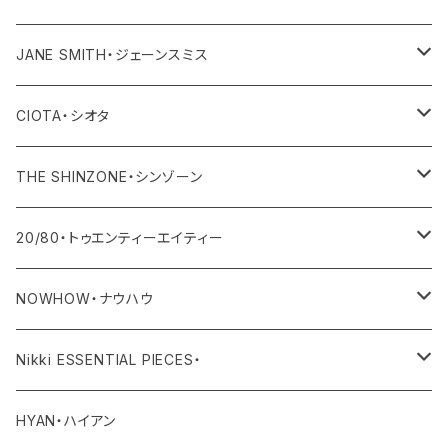
その他
ワンピース・オールインワン
トップス
JANE SMITH・ジェーンスミス
その他
ボトム
アウター
CIOTA・シオタ
ワンピース・サロペット
トップス
アウター
THE SHINZONE・シンゾーン
その他
ボトム
トップス
アウター
20/80・トゥエンティーエイティー
ワンピース・サロペット
ボトム
トップス
バッグ
NOWHOW・ナウハウ
その他
ワンピース・サロペット
ボトム
その他
バッグ
Nikki ESSENTIAL PIECES・
デニム
その他
ワンピース・サロペット
その他
アウター
HYAN・ハイアン