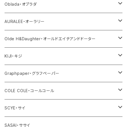
ニット
その他パンツ
その他
サロペット・オールインワン
アウター
Oblada・オブラダ
その他
スカート
帽子
トップス
その他
トップス
アウター
AURALEE・オーラリー
シューズ
ボトム
トップス
アウター
Olde H&Daughter・オールドエイチアンドドーター
バッグ
ワンピース・オールインワン
ボトム
トップス
アウター
KIJI・キジ
アクセサリー
その他
ワンピース・サロペット
ボトム
トップス
アウター
Graphpaper・グラフペーパー
その他
その他
ワンピース・オールインワン
ボトム
トップス
アウター
COLE COLE・コールコール
その他
ワンピース・オールインワン
ボトム
トップス
サンダル
SCYE・サイ
その他
ワンピース・オールインワン
ボトム
アウター
SASAI・ササイ