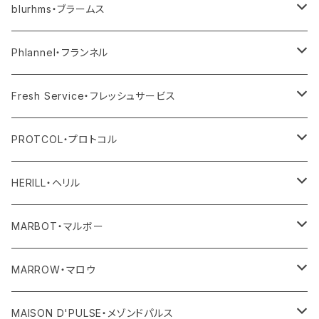
その他
blurhms・ブラームス
アウター
Phlannel・フランネル
トップス
アウター
Fresh Service・フレッシュサービス
ボトム
トップス
アウター
PROTCOL・プロトコル
ワンピース・オールインワン
ボトム
トップス
バッグ
HERILL・ヘリル
その他
ワンピース・サロペット
ボトム
その他
アウター
MARBOT・マルボー
その他
その他
トップス
シューズ
MARROW・マロウ
レディース
ボトム
バッグ
MAISON D'PULSE・メゾンドパルス