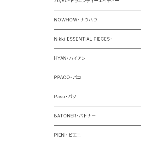
その他
ボトム
トップス
アウター
20/80・トゥエンティーエイティー
ワンピース・サロペット
ボトム
トップス
バッグ
NOWHOW・ナウハウ
その他
ワンピース・サロペット
ボトム
その他
バッグ
Nikki ESSENTIAL PIECES・
デニム
その他
ワンピース・サロペット
その他
アウター
HYAN・ハイアン
その他
トップス
PPACO・パコ
ボトム
シューズ
Paso・パソ
ワンピース・オールインワン
ネックレス
BATONER・バトナー
その他
ピアス
ニット
PIENI・ピエニ