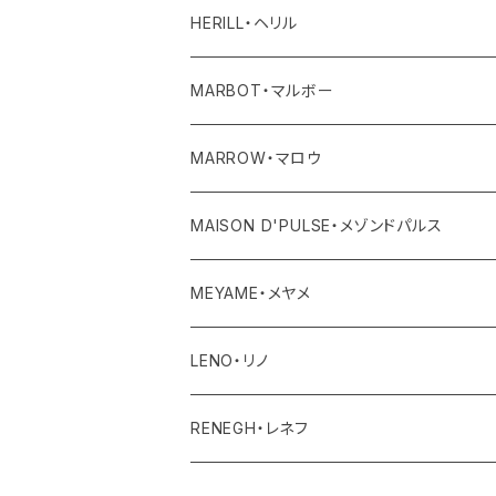
ワンピース・オールインワン
ボトム
トップス
バッグ
HERILL・ヘリル
その他
ワンピース・サロペット
ボトム
その他
アウター
MARBOT・マルボー
その他
その他
トップス
シューズ
MARROW・マロウ
レディース
ボトム
バッグ
MAISON D'PULSE・メゾンドパルス
ユニセックス・メンズ
レディース
その他
アクセサリー
MEYAME・メヤメ
ユニセックスメンズ
その他
アウター
LENO・リノ
トップス
アウター
RENEGH・レネフ
ボトム
トップス
アウター