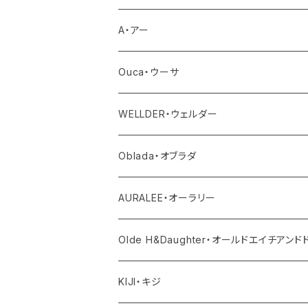
トップス
アウター
A・アー
カットソー
ボトム
トップス
バッグ
Ouca・ウーサ
シャツ
デニム
ワンピース・サロペット
ボトム
その他
アクセサリー
WELLDER・ウェルダー
ニット
その他パンツ
その他
サロペット・オールインワン
アウター
Oblada・オブラダ
その他
スカート
帽子
トップス
その他
トップス
アウター
AURALEE・オーラリー
シューズ
ボトム
トップス
アウター
Olde H&Daughter・オールドエイチアン
バッグ
ワンピース・オールインワン
ボトム
トップス
アウター
KIJI・キジ