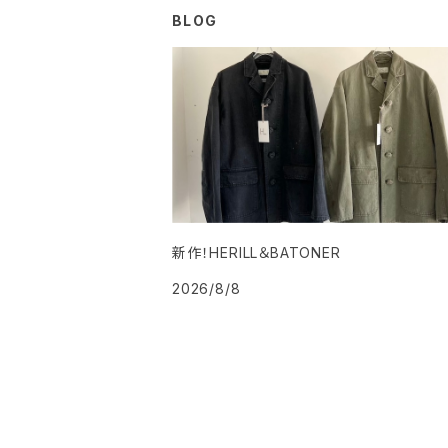
BLOG
ワンピース・オールインワン
ボトム
トップス
その他
ワンピース・サロペット
ボトム
その他
新作！HERILL＆BATONER
2026/8/8