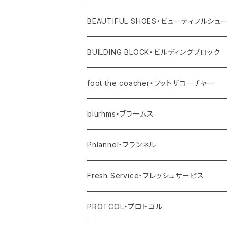
レディス
バングル
その他
バッグ
BEAUTIFUL SHOES・ビューティフルシュ
ユニセックス・メンズ
レディス
リング
その他
シューズ
BUILDING BLOCK・ビルディングブロック
ユニセックス・メンズ
バッグ
foot the coacher・フットザコーチャー
その他
blurhms・ブラームス
アウター
Phlannel・フランネル
トップス
アウター
Fresh Service・フレッシュサービス
ボトム
トップス
アウター
PROTCOL・プロトコル