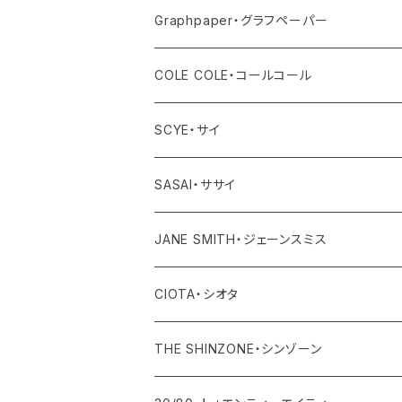
アクセサリー
その他
ワンピース・サロペット
ボトム
トップス
アウター
Graphpaper・グラフペーパー
その他
その他
ワンピース・オールインワン
ボトム
トップス
アウター
COLE COLE・コールコール
その他
ワンピース・オールインワン
ボトム
トップス
サンダル
SCYE・サイ
その他
ワンピース・オールインワン
ボトム
アウター
SASAI・ササイ
その他
ワンピース・オールインワン
トップス
JANE SMITH・ジェーンスミス
その他
ボトム
アウター
CIOTA・シオタ
ワンピース・サロペット
トップス
アウター
THE SHINZONE・シンゾーン