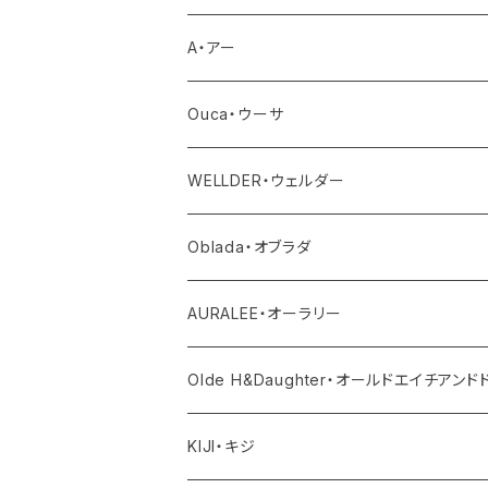
トップス
アウター
A・アー
カットソー
ボトム
トップス
バッグ
Ouca・ウーサ
シャツ
デニム
ワンピース・サロペット
ボトム
その他
アクセサリー
WELLDER・ウェルダー
ニット
その他パンツ
その他
サロペット・オールインワン
アウター
Oblada・オブラダ
その他
スカート
帽子
トップス
その他
トップス
アウター
AURALEE・オーラリー
シューズ
ボトム
トップス
アウター
Olde H&Daughter・オールドエイチアン
バッグ
ワンピース・オールインワン
ボトム
トップス
アウター
KIJI・キジ