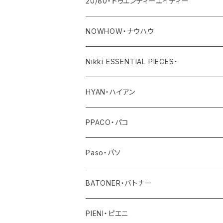
その他
ボトム
トップス
アウター
20/80・トゥエンティーエイティー
ワンピース・サロペット
ボトム
トップス
バッグ
NOWHOW・ナウハウ
その他
ワンピース・サロペット
ボトム
その他
バッグ
Nikki ESSENTIAL PIECES・
デニム
その他
ワンピース・サロペット
その他
アウター
HYAN・ハイアン
その他
トップス
PPACO・パコ
ボトム
シューズ
Paso・パソ
ワンピース・オールインワン
ネックレス
BATONER・バトナー
その他
ピアス
ニット
PIENI・ピエニ