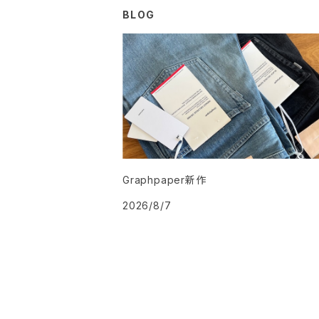
BLOG
ワンピース・オールインワン
ボトム
トップス
その他
ワンピース・サロペット
ボトム
その他
Graphpaper新作
2026/8/7