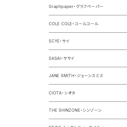
アクセサリー
その他
ワンピース・サロペット
ボトム
トップス
アウター
Graphpaper・グラフペーパー
その他
その他
ワンピース・オールインワン
ボトム
トップス
アウター
COLE COLE・コールコール
その他
ワンピース・オールインワン
ボトム
トップス
サンダル
SCYE・サイ
その他
ワンピース・オールインワン
ボトム
アウター
SASAI・ササイ
その他
ワンピース・オールインワン
トップス
JANE SMITH・ジェーンスミス
その他
ボトム
アウター
CIOTA・シオタ
ワンピース・サロペット
トップス
アウター
THE SHINZONE・シンゾーン