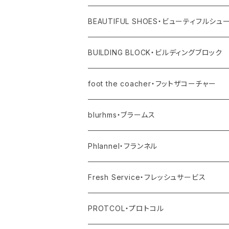
レディス
バングル
その他
バッグ
BEAUTIFUL SHOES・ビューティフルシュ
ユニセックス・メンズ
レディス
リング
その他
シューズ
BUILDING BLOCK・ビルディングブロック
ユニセックス・メンズ
バッグ
foot the coacher・フットザコーチャー
その他
blurhms・ブラームス
アウター
Phlannel・フランネル
トップス
アウター
Fresh Service・フレッシュサービス
ボトム
トップス
アウター
PROTCOL・プロトコル