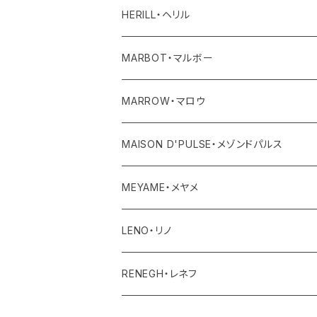
ワンピース・オールインワン
ボトム
トップス
バッグ
HERILL・ヘリル
その他
ワンピース・サロペット
ボトム
その他
アウター
MARBOT・マルボー
その他
その他
トップス
シューズ
MARROW・マロウ
レディース
ボトム
バッグ
MAISON D'PULSE・メゾンドパルス
ユニセックス・メンズ
レディース
その他
アクセサリー
MEYAME・メヤメ
ユニセックスメンズ
その他
アウター
LENO・リノ
トップス
アウター
RENEGH・レネフ
ボトム
トップス
アウター