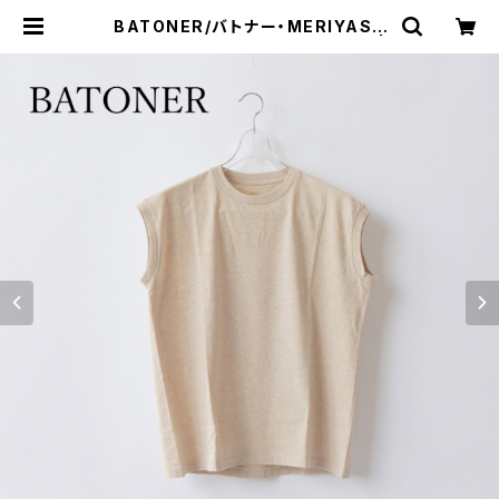
BATONER/バトナー・MERIYASU
NO SLEEVE T-SHIRT (PACK) |
a flat shop