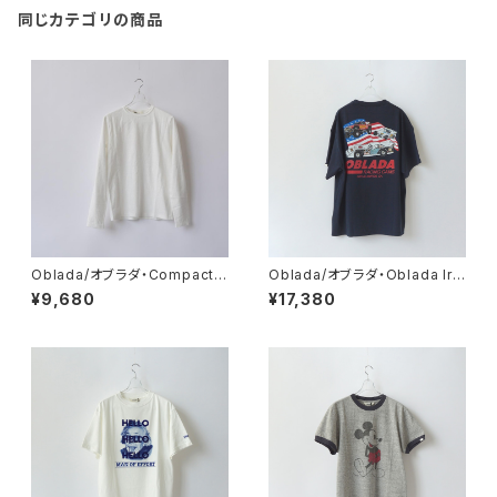
同じカテゴリの商品
Oblada/オブラダ・Compact L
Oblada/オブラダ・Oblada lra
ong tee
cing tee
¥9,680
¥17,380