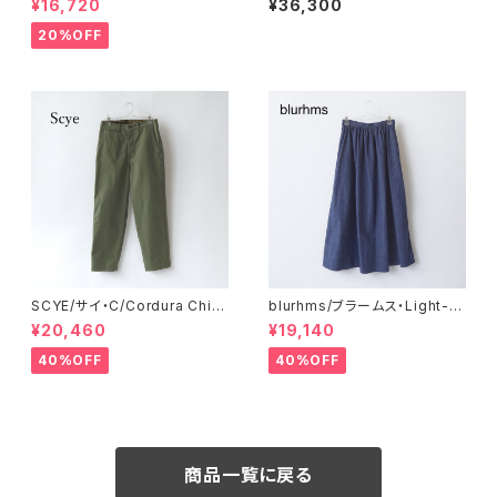
¥16,720
¥36,300
Hight Twist Cotton V-neck
Cardigan
20%OFF
SCYE/サイ・C/Cordura Chin
blurhms/ブラームス・Light-o
o Military Pants
z Denim Gather Skirt
¥20,460
¥19,140
40%OFF
40%OFF
商品一覧に戻る