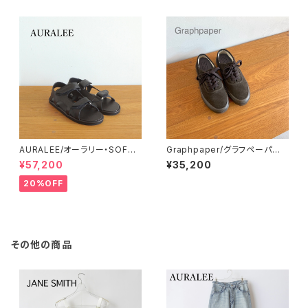
AURALEE/オーラリー・SOFT
Graphpaper/グラフペーパー・
LEATHER DOUBLE STRAP
REPRODUCTION OF FOUN
¥57,200
¥35,200
SANDALS
D for Graphpaper US NAVY
MILITARY TRAINER
20%OFF
その他の商品