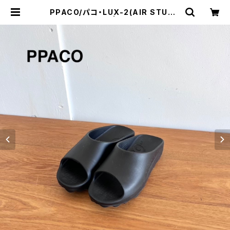
PPACO/パコ・LUX-2(AIR STUDD
ED SOLE®) | a flat shop