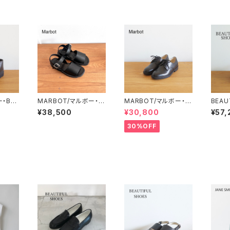
ー・BEL
MARBOT/マルボー・S
MARBOT/マルボー・F
BEAU
THER)
AILOR SANDALS
RENCH SERVICE MA
ビュー
¥38,500
¥30,800
¥57,
N(BASIC SOLE)
ズ・FR
（LEA
30%OFF