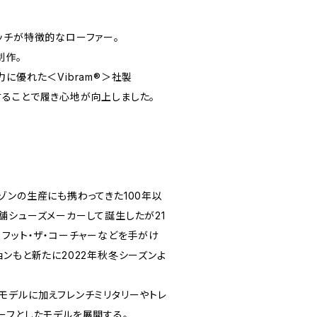
ッチが特徴的なローファー。
制作。
に優れた＜Vibram®＞社製
使用することで履き心地が向上しました。
ゾンの生産にも携わってきた100年以
舗シューズメーカーして誕生したが21
、フット・ザ・コーチャーなどを手がけ
ンもと新たに2022年秋冬シーズンよ
モデルに加えフレンチミリタリーやトレ
ーフとしたモデルを展開する。