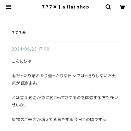
７７７🌟 | a flat shop
７７７🌟
2024/06/23 17:08
こんにちは
雨だったり晴れたり曇ったりな日々ではっきりしないお天
気が続きます。
とは言え気温が急に変わってきてるのを体感する方も多い
せいか…
夏物のご来店が増えてる気もする今日この頃です☺️