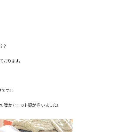
？？
ております。
です！！
Rの暖かなニット類が揃いました！