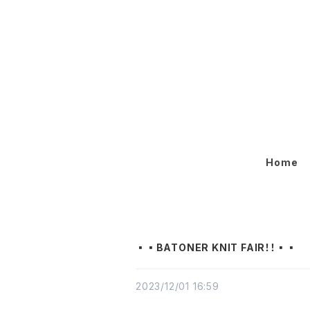
Home
▪️▪️BATONER KNIT FAIR！！▪️▪️
2023/12/01 16:59