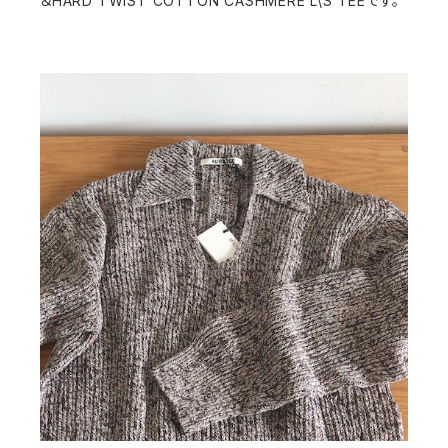
＆HARD TWIST COTTON CASHMERE L\S TEEです。