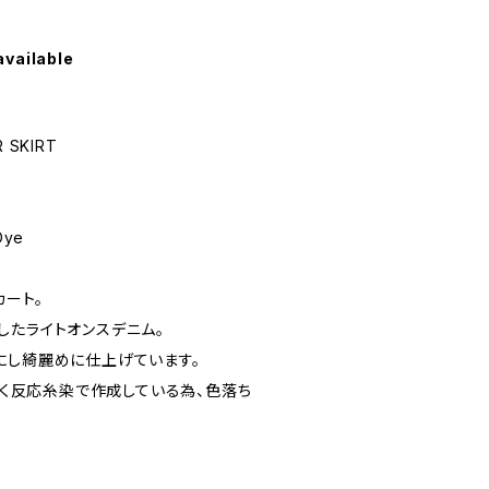
available
R SKIRT
Dye
カート。
したライトオンスデニム。
にし綺麗めに仕上げています。
でなく反応糸染で作成している為、色落ち