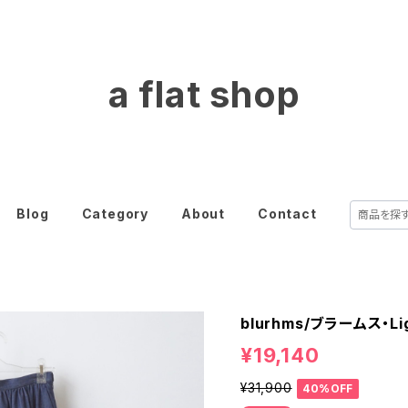
a flat shop
Blog
Category
About
Contact
blurhms/ブラームス・Ligh
¥19,140
¥31,900
40%OFF