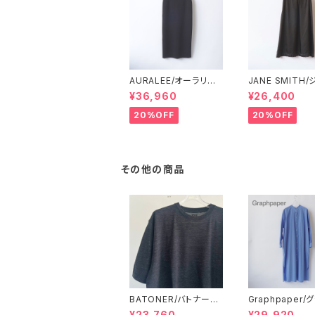
AURALEE/オーラリー・
JANE SMITH
DOUBLE FACED SIL
ンスミス・WASHE
¥36,960
¥26,400
K COTTON KNIT SK
UPRO FRILL SL
IRT
KIRT
20%OFF
20%OFF
その他の商品
BATONER/バトナー・S
Graphpaper/
UMMER WOOL T-S
ーパー・Broad B
¥23,760
¥29,920