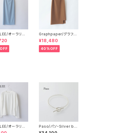
LEE/オーラリー・
Graphpaper/グラフペ
 TWIST WOOL
ーパー・Compact po
720
¥18,480
Y SKIRT
nte wrap skirt
OFF
40%OFF
LEE/オーラリー・
Paso/パソ・Silver ba
HED ORGANIC
ngle
600
¥34,100