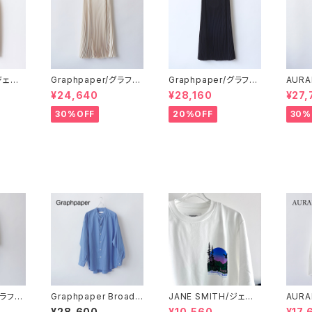
/ジェー
Graphpaper/グラフペ
Graphpaper/グラフペ
AURA
D C
ーパー・Satin Pleats
ーパー・Satin Pleats
HARD
¥24,640
¥28,160
¥27,
IT S
Skirt
Skirt
DOBB
30%OFF
20%OFF
30%
グラフペ
Graphpaper Broad/
JANE SMITH/ジェー
AURA
and
グラフペーパー・Broad
ンスミス・Colorado S
BRUS
¥28,600
¥10,560
¥17,