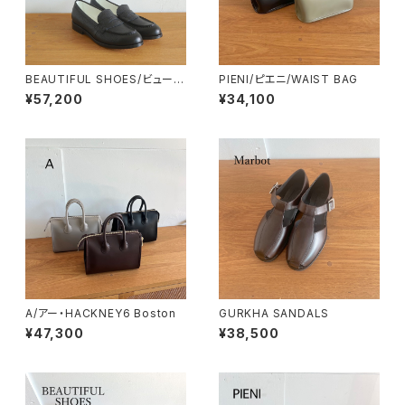
BEAUTIFUL SHOES/ビューテ
PIENI/ピエニ/WAIST BAG
ィフルシューズ・FRENCHLOAF
¥57,200
¥34,100
ER（LEATHER SOLE）
A/アー・HACKNEY6 Boston
GURKHA SANDALS
¥47,300
¥38,500