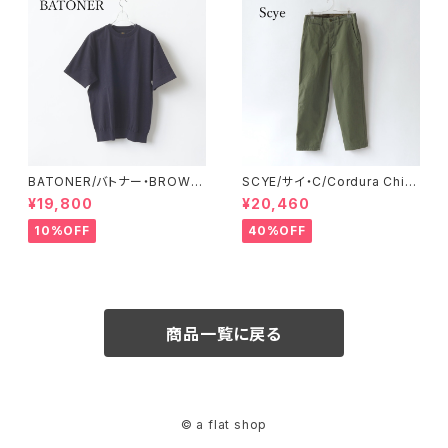
BATONER/バトナー・BROWSI
SCYE/サイ・C/Cordura Chin
NG T-SHIRT
o Military Pants
¥19,800
¥20,460
10%OFF
40%OFF
商品一覧に戻る
© a flat shop