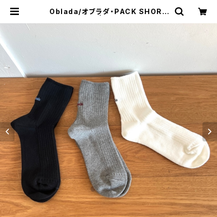
Oblada/オブラダ・PACK SHORT
SOCKS | a flat shop