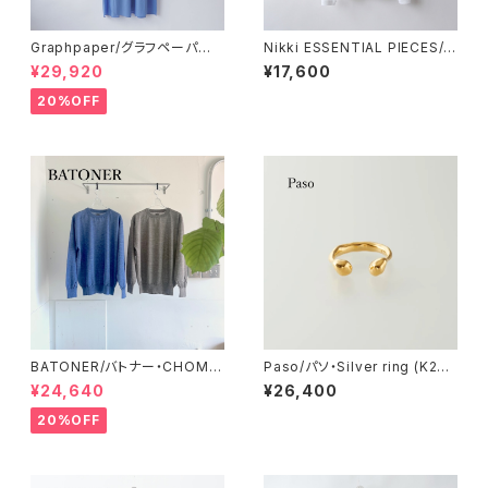
Graphpaper/グラフペーパー・
Nikki ESSENTIAL PIECES/ニ
Broad Band Collar Oversiz
ッキエッセンシャルピーシーズ・
¥29,920
¥17,600
ed Shirt Dress
Super Twist Circular Rib L
ong-sleeve T-shirt (Wom
20%OFF
en's)
BATONER/バトナー・CHOMA
Paso/パソ・Silver ring (K24
CREW NECK
gold plated)
¥24,640
¥26,400
20%OFF