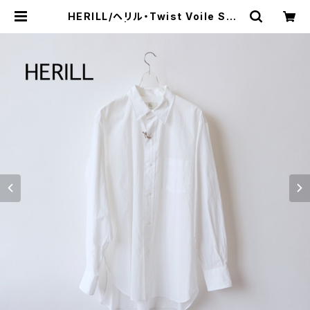
HERILL/ヘリル・Twist Voile Shir
t | a flat shop