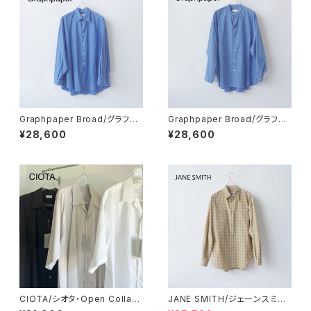
Graphpaper Broad/グラフペ
Graphpaper Broad/グラフペ
ーパー・Broad L/S Oversize
ーパー・Broad L/S Oversize
¥28,600
¥28,600
d Regular Collar Shirt
d Band Collar Shirt
CIOTA/シオタ・Open Collar
JANE SMITH/ジェーンスミス・
Short Sleeve Shirt (Cotton/
Polyester Shadow Check