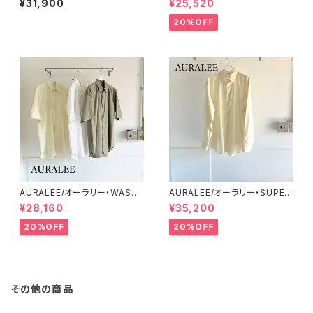
¥31,900
¥25,520
Rayon)
Work Shirt
20%OFF
AURALEE/オーラリー・WASHE
AURALEE/オーラリー・SUPER
D FINX TWILL HALF SLEEV
FINE COTTON LAWN SHIR
¥28,160
¥35,200
ED SHIRT
T
20%OFF
20%OFF
その他の商品