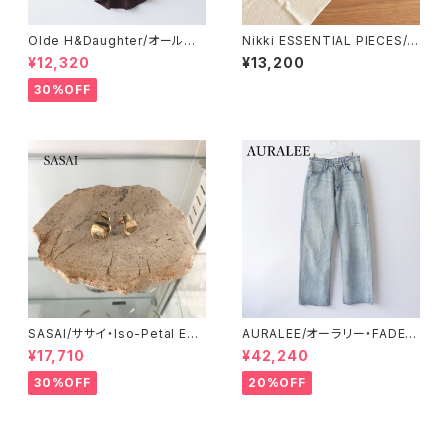
Olde H&Daughter/オールド
Nikki ESSENTIAL PIECES/ニ
エイチアンドドーター・COTTO
ッキエッセンシャルピーシーズ・
¥12,320
¥13,200
N PLAIN STICH L/S
Ultimate Pima Rib Camisol
e
30%OFF
SASAI/ササイ・Iso-Petal Earr
AURALEE/オーラリー・FADED
ings
SELVEDGE LIGHT DENIM P
¥17,710
¥42,240
ANTS
30%OFF
20%OFF