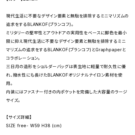
現代生活に不要なデザイン要素と無駄を排除するミニマリズムの
追求をするBLANKOF(ブランコフ)。
ミリタリーの堅牢性とアウトドアの実用性をベースに脚色を最小
限に抑え現代生活に不要なデザイン要素と無駄を排除するミニ
マリズムの追求をするBLANKOF(ブランコフ)とGraphpaperと
コラボレーション。
三日月の造形をショルダーバッグは表生地に軽量で耐久性に優
れ、撥水性にも長けたBLANKOFオリジナルナイロン素材を使
用。
内装にはファスナー付きの内ポケットを完備した大容量のラージ
サイズ。
【サイズ詳細】
SIZE free- W59 H38 (cm)