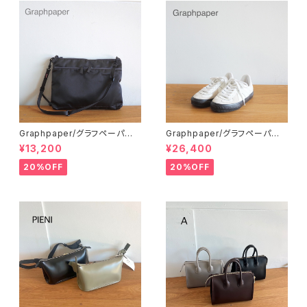
Graphpaper/グラフペーパー・
Graphpaper/グラフペーパー・
Nylon Twill Sacoche_M
REPRODUCTION OF FOUN
¥13,200
¥26,400
D for GP GERMAN MILITAR
Y TRAINER MODIFIED SKA
20%OFF
20%OFF
TEBOARDING