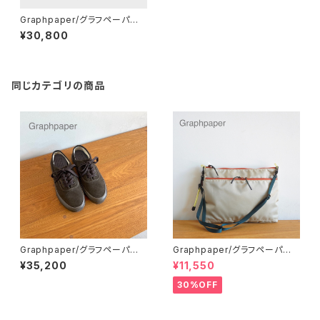
Graphpaper/グラフペーパー・
Blankof for Graphpaper Bl
¥30,800
ankof for GP Large Cresce
nt Bag
同じカテゴリの商品
Graphpaper/グラフペーパー・
Graphpaper/グラフペーパー・
REPRODUCTION OF FOUN
Nylon Twill Sacoche_M
¥35,200
¥11,550
D for Graphpaper US NAVY
MILITARY TRAINER
30%OFF