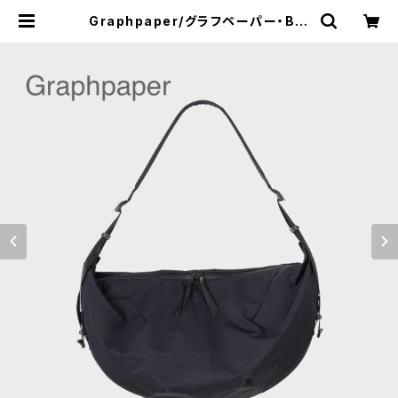
Graphpaper/グラフペーパー・Bla
nkof for Graphpaper Blankof f
or GP Large Crescent Bag | a
flat shop