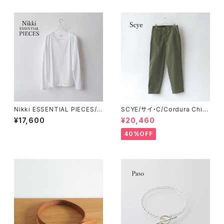
Nikki ESSENTIAL PIECES/ニ
SCYE/サイ・C/Cordura Chin
ッキエッセンシャルピーシーズ・
o Military Pants
¥17,600
¥20,460
Super Twist Circular Rib L
ong-sleeve T-shirt (Wom
40%OFF
en's)