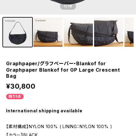
1
/16
Graphpaper/グラフペーパー・Blankof for
Graphpaper Blankof for GP Large Crescent
Bag
¥30,800
残り1点
International shipping available
【素材構成】NYLON 100% ( LINING：NYLON 100% )
【カラー】BLACK