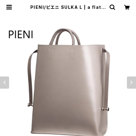
PIENI/ピエニ SULKA L | a flat s
hop