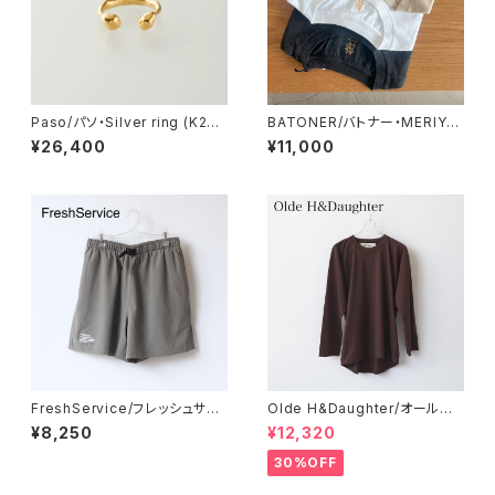
Paso/パソ・Silver ring (K24
BATONER/バトナー・MERIYA
gold plated)
SU T-SHIRT (PACK)
¥26,400
¥11,000
FreshService/フレッシュサー
Olde H&Daughter/オールド
ビス・ALL WEATHER SHORT
エイチアンドドーター・COTTO
¥8,250
¥12,320
S
N PLAIN STICH L/S
30%OFF