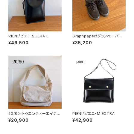
PIENI/ピエニ SULKA L
Graphpaper/グラフペーパー・
REPRODUCTION OF FOUN
¥49,500
¥35,200
D for Graphpaper US NAVY
MILITARY TRAINER
20/80・トゥエンティーエイティ
PIENI/ピエニ・M EXTRA
ー/Product dyed #8 canva
¥20,900
¥42,900
smessenger bag