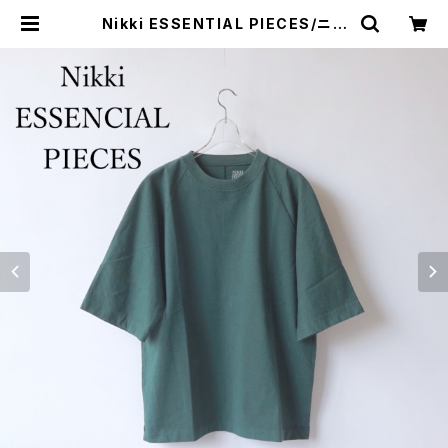
Nikki ESSENTIAL PIECES/ニッ
キエッセンシャルピーシーズ・Cotto
n Open end Yarn T-shirt | a fl
at shop