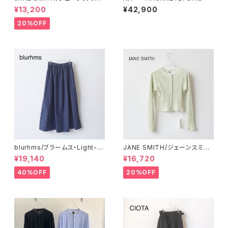
cotton eyelet rib up down
¥13,200
¥42,900
canmisole
20%OFF
blurhms/ブラームス・Light-o
JANE SMITH/ジェーンスミス・
z Denim Gather Skirt
Cotton eyelet rib cardigan
¥19,140
¥16,720
40%OFF
20%OFF