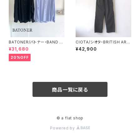
BATONER/バトナー・BAND C
CIOTA/シオタ・BRITISH ARM
OLLAR MERIYASU SHIRT
Y Gurkha Pants
¥31,680
¥42,900
20%OFF
商品一覧に戻る
© a flat shop
Powered by